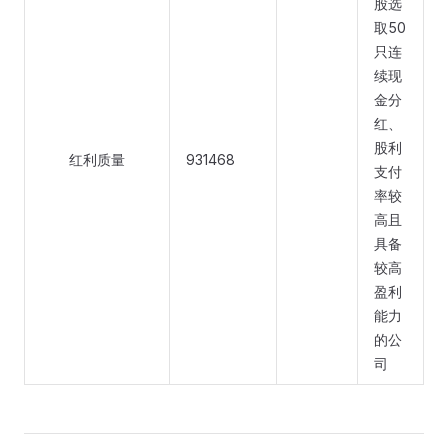
股选
取50
只连
续现
金分
红、
股利
红利质量
931468
支付
率较
高且
具备
较高
盈利
能力
的公
司