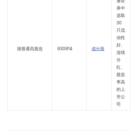
通证
券中
选取
30
只流
动性
好、
港股通高股息
930914
成分股
连续
分
红、
股息
率高
的上
市公
司