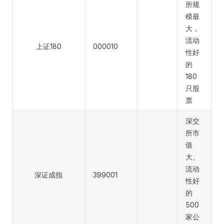
所规
模最
大，
流动
上证180
000010
性好
的
180
只股
票
深交
所市
值
大、
流动
深证成指
399001
性好
的
500
家公