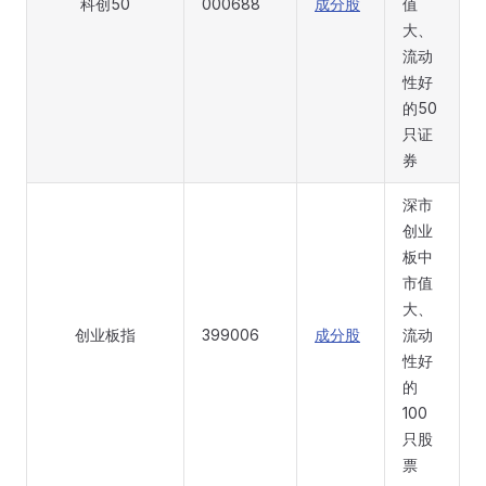
科创50
000688
成分股
值
大、
流动
性好
的50
只证
券
深市
创业
板中
市值
大、
创业板指
399006
成分股
流动
性好
的
100
只股
票