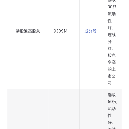
30只
流动
性
好、
港股通高股息
930914
成分股
连续
分
红、
股息
率高
的上
市公
司
选取
50只
流动
性
好、