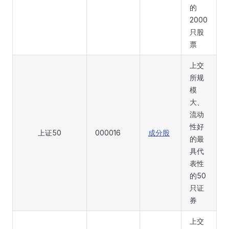
的
2000
只股
票
上交
所规
模
大、
流动
性好
上证50
000016
成分股
的最
具代
表性
的50
只证
券
上交