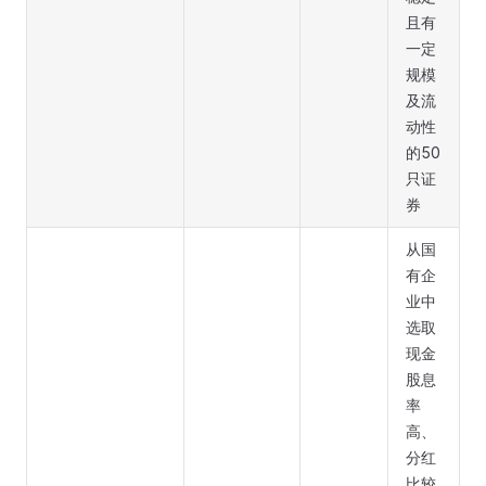
且有
一定
规模
及流
动性
的50
只证
券
从国
有企
业中
选取
现金
股息
率
高、
分红
比较