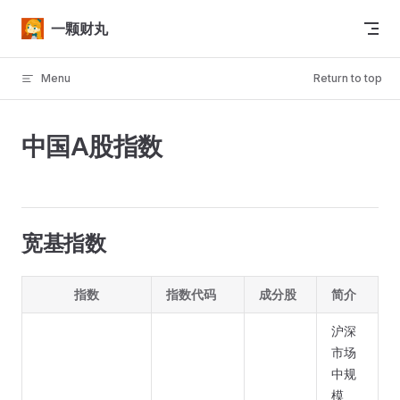
Skip to content
一颗财丸
Menu
Return to top
中国A股指数
宽基指数
指数
指数代码
成分股
简介
沪深
市场
中规
模