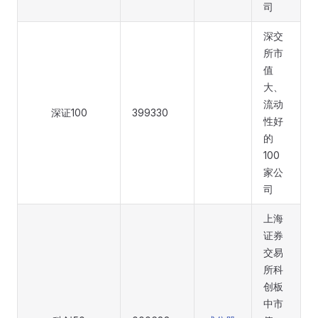
司
深交
所市
值
大、
流动
深证100
399330
性好
的
100
家公
司
上海
证券
交易
所科
创板
中市