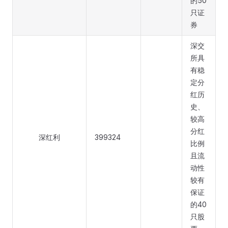
的50
只证
券
深交
所具
有稳
定分
红历
史、
较高
分红
深红利
399324
比例
且流
动性
较有
保证
的40
只股