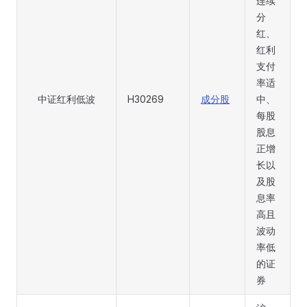
连续
分
红、
红利
支付
率适
中证红利低波
H30269
成分股
中、
每股
股息
正增
长以
及股
息率
高且
波动
率低
的证
券