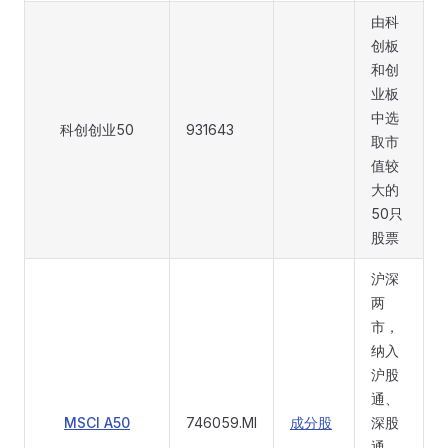
由科
创板
和创
业板
中选
科创创业50
931643
取市
值较
大的
50只
股票
沪深
两
市，
纳入
沪股
通、
MSCI A50
746059.MI
成分股
深股
通，