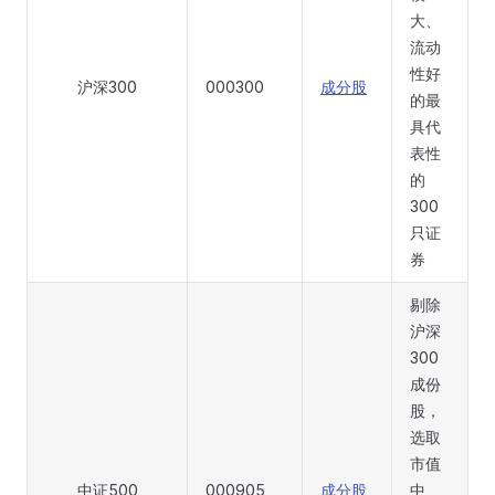
大、
流动
性好
沪深300
000300
成分股
的最
具代
表性
的
300
只证
券
剔除
沪深
300
成份
股，
选取
市值
中证500
000905
成分股
中