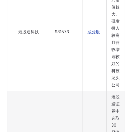
值较
大、
研发
投入
港股通科技
931573
成分股
较高
且营
收增
速较
好的
科技
龙头
公司
港股
通证
券中
选取
30