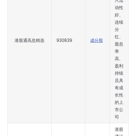
只流
动性
好、
连续
分
红、
港股通高息精选
930839
成分股
股息
率
高、
盈利
持续
且具
有成
长性
的上
市公
司
港股