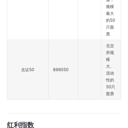
规模
最大
的50
只股
票
北交
所规
模
大、
北证50
899050
流动
性的
50只
股票
红利指数