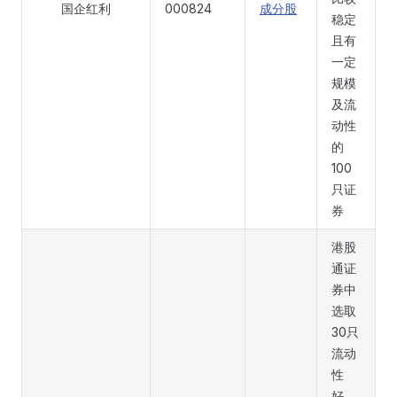
国企红利
000824
成分股
稳定
且有
一定
规模
及流
动性
的
100
只证
券
港股
通证
券中
选取
30只
流动
性
好、