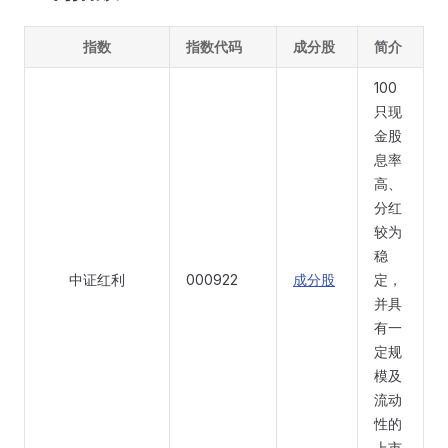
指数
指数代码
成分股
简介
100
只现
金股
息率
高、
分红
较为
稳
中证红利
000922
成分股
定，
并具
有一
定规
模及
流动
性的
上市