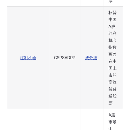
票
标普
中国
A股
红利
机会
指数
覆盖
红利机会
CSPSADRP
成分股
在中
国上
市的
高收
益普
通股
票
A股
市场
中，