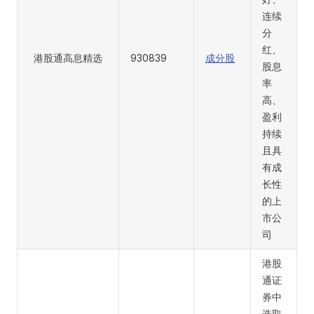
连续
分
红、
港股通高息精选
930839
成分股
股息
率
高、
盈利
持续
且具
有成
长性
的上
市公
司
港股
通证
券中
选取