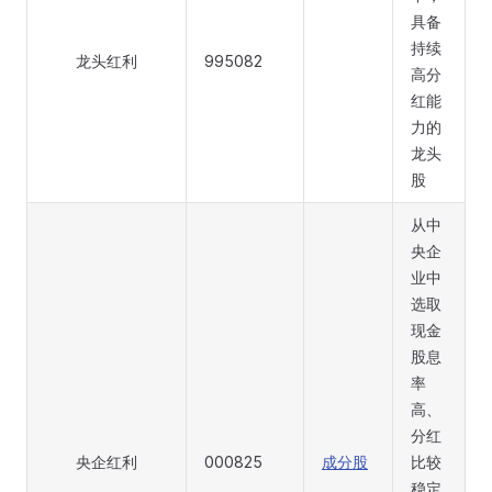
具备
持续
龙头红利
995082
高分
红能
力的
龙头
股
从中
央企
业中
选取
现金
股息
率
高、
分红
央企红利
000825
成分股
比较
稳定