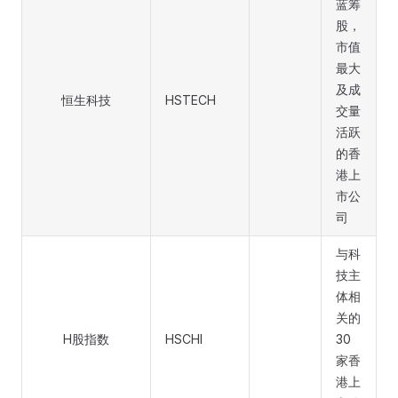
蓝筹
股，
市值
最大
及成
恒生科技
HSTECH
交量
活跃
的香
港上
市公
司
与科
技主
体相
关的
H股指数
HSCHI
30
家香
港上