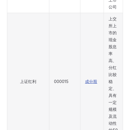
公司
上交
所上
市的
现金
股息
率
高、
分红
比较
上证红利
000015
成分股
稳
定、
具有
一定
规模
及流
动性