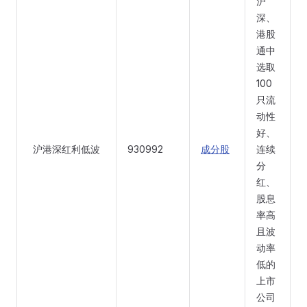
沪
深、
港股
通中
选取
100
只流
动性
好、
沪港深红利低波
930992
成分股
连续
分
红、
股息
率高
且波
动率
低的
上市
公司