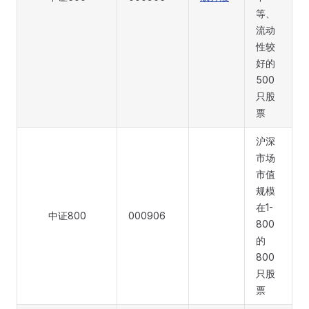
等、
流动
性较
好的
500
只股
票
沪深
市场
市值
规模
在1-
中证800
000906
800
的
800
只股
票